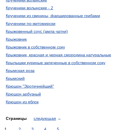
Крученики волынские
Крученики волынские - 2
Крученики из свинины, фаршированные грибами
Крученики по-житомирски
Крыжовенный соус (амла чатни)
Крыжовник
Крыжовник в собственном соку
Крыжовник, красная и черная смородина натуральные
Крылышки куриные запеченные в собственном соку
Крымская роза
Крымский
Крюшон "Эротичнейший"
Крюшон арбузный
Крюшон из яблок
Страницы
следующая
→
1
2
3
4
5