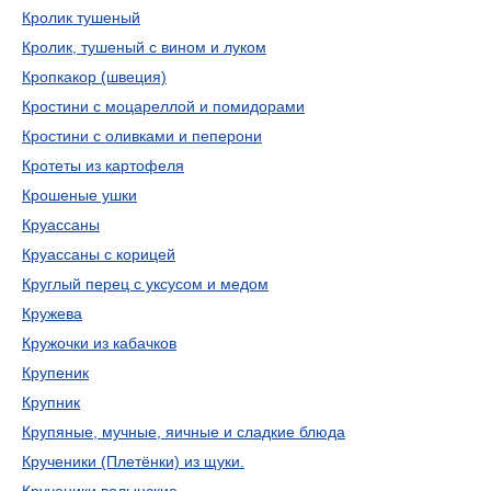
Кролик тушеный
Кролик, тушеный с вином и луком
Кропкакор (швеция)
Кростини с моцареллой и помидорами
Кростини с оливками и пеперони
Кротеты из картофеля
Крошеные ушки
Круассаны
Круассаны с корицей
Круглый перец с уксусом и медом
Кружева
Кружочки из кабачков
Крупеник
Крупник
Крупяные, мучные, яичные и сладкие блюда
Крученики (Плетёнки) из щуки.